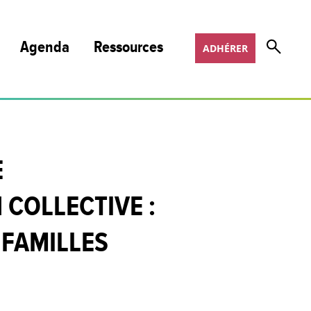
Agenda
Ressources
ADHÉRER
Nos publications et podcasts
Nos programmes de formation
E
Appels à projets
 COLLECTIVE :
Offres d’emploi
 FAMILLES
COSOTER
Scoop It