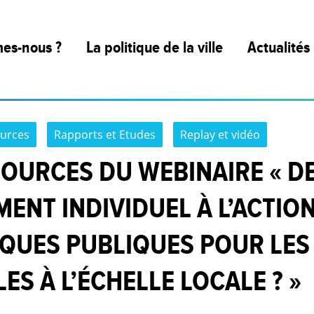
es-nous ?
La politique de la ville
Actualités
tion
Définition : qu’est-ce que la politique
de la ville ?
ons
urces
Rapports et Etudes
Replay et vidéo
Pourquoi la politique de la ville ?
SOURCES DU WEBINAIRE « D
 National des Centres
Objectifs ?
de la Ville
NT INDIVIDUEL À L’ACTION
La loi sur la politique de la ville
IQUES PUBLIQUES POUR LES
 la gouvernance et les
es
Les quartiers prioritaires
S À L’ÉCHELLE LOCALE ? »