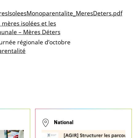
resIsoleesMonoparentalite_MeresDeters.pdf
 mères isolées et les
munale – Mères Déters
journée régionale d’octobre
rentalité
National