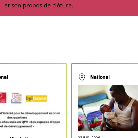
et son propos de clôture.
onal
National
23 JUIN 2026