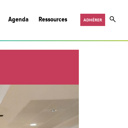
Agenda
Ressources
ADHÉRER
Nos publications et podcasts
Nos programmes de formation
Appels à projets
Offres d’emploi
COSOTER
Scoop It