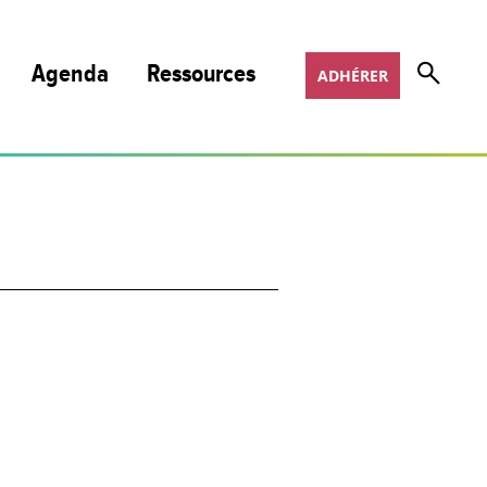
Agenda
Ressources
ADHÉRER
Nos publications et podcasts
Nos programmes de formation
Appels à projets
Offres d’emploi
COSOTER
Scoop It