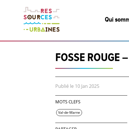
Qui somm
L’associa
FOSSE ROUGE –
Nos missi
Le Réseau
Politique 
Publié le 10 Jan 2025
L’équipe,
MOTS CLEFS
partenair
Val-de-Marne