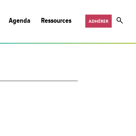
Agenda
Ressources
ADHÉRER
Nos publications et podcasts
Nos programmes de formation
Appels à projets
Offres d’emploi
COSOTER
Scoop It