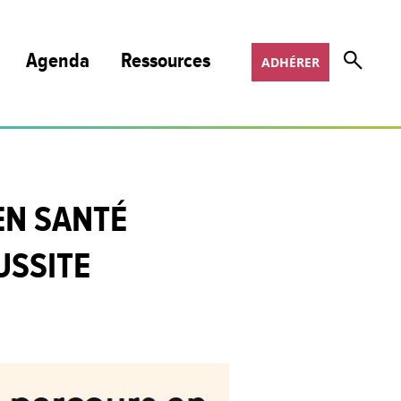
Agenda
Ressources
ADHÉRER
Nos publications et podcasts
Nos programmes de formation
EN SANTÉ
Appels à projets
USSITE
Offres d’emploi
COSOTER
Scoop It