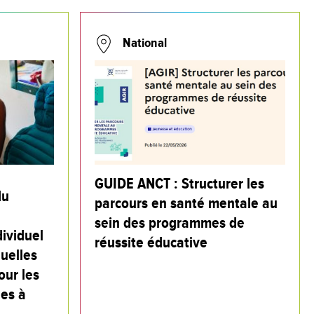
National
GUIDE ANCT : Structurer les
du
parcours en santé mentale au
sein des programmes de
ividuel
réussite éducative
quelles
our les
es à