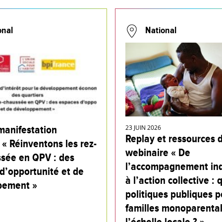
onal
National
manifestation
23 JUIN 2026
Replay et ressources 
 « Réinventons les rez-
webinaire « De
sée en QPV : des
l’accompagnement ind
d’opportunité et de
à l’action collective : 
pement »
politiques publiques p
familles monoparental