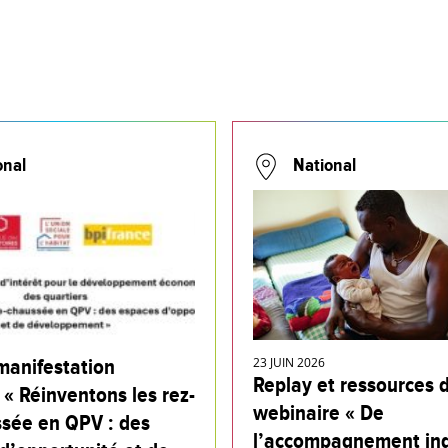
onal
National
manifestation
23 JUIN 2026
Replay et ressources 
 « Réinventons les rez-
webinaire « De
sée en QPV : des
l’accompagnement ind