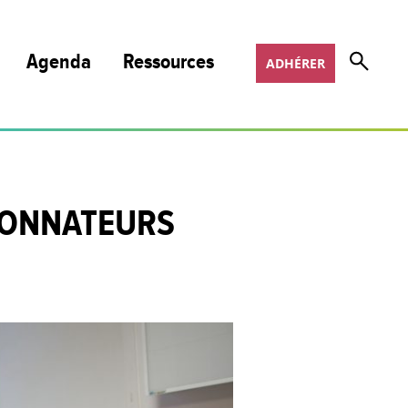
Agenda
Ressources
ADHÉRER
Nos publications et podcasts
Nos programmes de formation
DONNATEURS
Appels à projets
Offres d’emploi
COSOTER
Scoop It