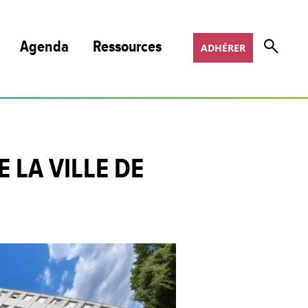
Agenda
Ressources
ADHÉRER
Nos publications et podcasts
Nos programmes de formation
 LA VILLE DE
Appels à projets
Offres d’emploi
COSOTER
Scoop It