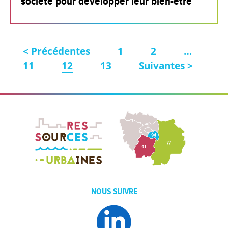
société pour développer leur bien-être
< Précédentes
1
2
…
11
12
13
Suivantes >
NOUS SUIVRE