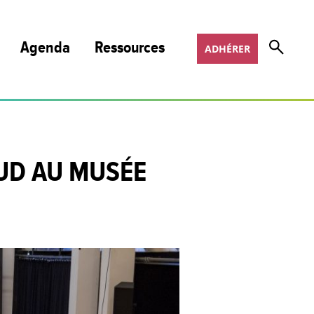
Agenda
Ressources
ADHÉRER
Nos publications et podcasts
Nos programmes de formation
SUD AU MUSÉE
Appels à projets
Offres d’emploi
COSOTER
Scoop It