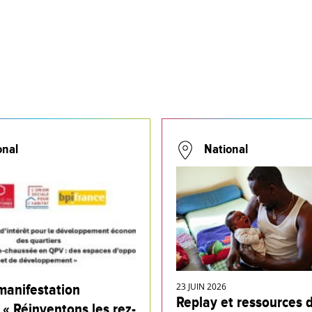
onal
National
manifestation
23 JUIN 2026
Replay et ressources 
 « Réinventons les rez-