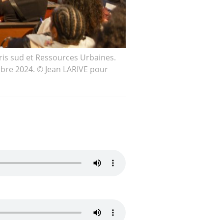
aris sud et Ressources Urbaines.
mbre 2024. © Jean LARIVE pour