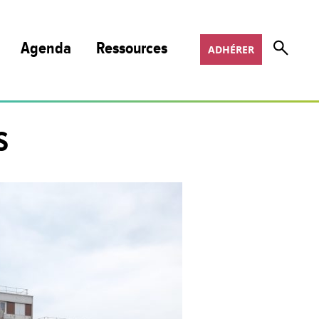
Agenda
Ressources
ADHÉRER
Nos publications et podcasts
S
Nos programmes de formation
Appels à projets
Offres d’emploi
COSOTER
Scoop It